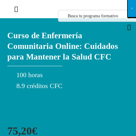
X
×
×
×
×
×
×
×
×
×
×
×
×
×
×
×
×
×
×
×
×
×
×
×
×
×
×
×
×
×
×
×
×
×
×
×
×
×
×
×
×
×
×
×
×
×
×
×
×
×
×
×
×
×
×
×
×
×
×
×
×
×
×
×
×
×
×
×
×
×
×
×
×
×
×
×
×
×
×
×
×
×
×
×
×
×
×
×
×
×
×
×
×
×
×
×
×
×
×
×
×
×
×
×
×
×
×
×
×
×
×
×
×
×
×
×
×
×
×
×
×
×
×
×
×
×
×
×
×
×
×
×
×
×
×
×
×
×
×
×
×
×
×
×
×
×
×
×
×
×
×
×
×
×
×
×
×
×
×
×
×
×
×
×
×
×
×
×
×
×
×
×
×
×
×
×
×
×
×
×
×
×
×
×
×
×
×
×
×
×
×
×
×
×
×
×
×
×
×
×
×
×
×
×
×
×
×
×
×
×
×
×
×
×
×
×
×
Curso de Enfermería
Comunitaria Online: Cuidados
para Mantener la Salud CFC
100 horas
8.9 créditos CFC
75,20€