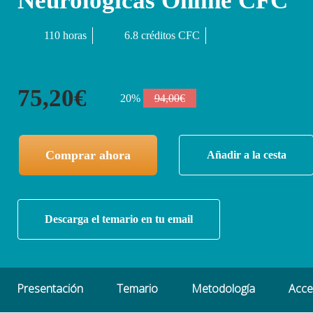
Neurológicas Online CFC
110 horas
6.8 créditos CFC
75,20€
20%
94,00€
Comprar ahora
Añadir a la cesta
Descarga el temario en tu email
Presentación
Temario
Metodología
Acc