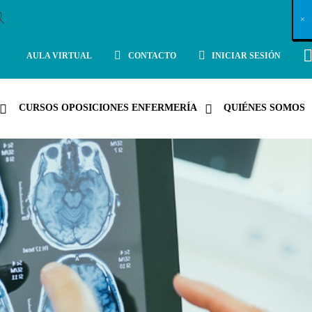
X
×
×
×
×
×
×
×
×
×
×
×
×
×
×
×
×
×
×
×
×
×
×
×
×
×
×
×
×
×
×
×
×
×
×
×
×
×
×
×
×
×
×
×
×
×
×
×
×
×
×
×
×
×
×
×
×
×
×
×
×
×
×
×
×
×
×
×
×
×
×
×
×
×
×
×
×
×
×
×
×
×
×
×
×
×
×
×
×
×
×
×
×
×
×
×
×
×
×
×
×
×
×
×
×
×
×
×
×
×
×
×
×
×
×
×
×
×
×
×
×
×
×
×
×
×
×
×
×
×
×
×
×
×
×
×
×
×
×
×
×
×
×
×
×
×
×
×
×
×
×
×
×
×
×
×
×
×
×
×
×
×
×
×
×
×
×
×
×
×
×
×
×
×
×
×
×
×
×
×
×
×
×
×
×
×
×
×
×
×
×
×
×
×
×
×
×
×
×
×
×
×
×
×
×
×
×
×
×
×
×
×
×
×
×
×
×
AULA VIRTUAL
CONTACTO
INICIAR SESIÓN
CURSOS OPOSICIONES ENFERMERÍA
QUIÉNES SOMOS