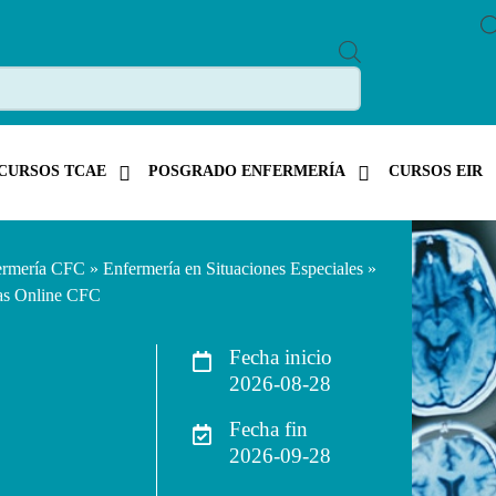
P
R
O
D
U
C
T
CURSOS TCAE
POSGRADO ENFERMERÍA
CURSOS EIR
S
S
E
A
R
C
ermería CFC
»
Enfermería en Situaciones Especiales
»
H
cas Online CFC
Fecha inicio
2026-08-28
Fecha fin
2026-09-28