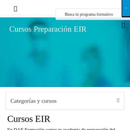
X
×
×
×
×
×
×
×
×
×
×
×
×
×
×
×
×
×
×
×
×
×
×
×
×
×
×
×
×
×
×
×
×
×
×
×
×
×
×
×
×
×
×
×
×
×
×
×
×
×
×
×
×
×
×
×
×
×
×
×
×
×
×
×
×
×
×
×
×
×
×
×
×
×
×
×
×
×
×
×
×
×
×
×
×
×
×
×
×
×
×
×
×
×
×
×
×
×
×
×
×
×
×
×
×
×
×
×
×
×
×
×
×
×
×
×
×
×
×
×
×
×
×
×
×
×
×
×
×
×
×
×
×
×
×
×
×
×
×
×
×
×
×
×
×
×
×
×
×
×
×
×
×
×
×
×
×
×
×
×
×
×
×
×
×
×
×
×
×
×
×
×
×
×
×
×
×
×
×
×
×
×
×
×
×
×
×
×
×
×
×
×
×
×
×
×
×
×
×
×
×
×
×
×
×
×
×
×
×
×
×
×
×
×
×
×
×
Cursos Preparación EIR
Categorías y cursos
Cursos EIR
En DAE Formación somos tu academia de preparación del