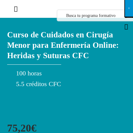
X
×
×
×
×
×
×
×
×
×
×
×
×
×
×
×
×
×
×
×
×
×
×
×
×
×
×
×
×
×
×
×
×
×
×
×
×
×
×
×
×
×
×
×
×
×
×
×
×
×
×
×
×
×
×
×
×
×
×
×
×
×
×
×
×
×
×
×
×
×
×
×
×
×
×
×
×
×
×
×
×
×
×
×
×
×
×
×
×
×
×
×
×
×
×
×
×
×
×
×
×
×
×
×
×
×
×
×
×
×
×
×
×
×
×
×
×
×
×
×
×
×
×
×
×
×
×
×
×
×
×
×
×
×
×
×
×
×
×
×
×
×
×
×
×
×
×
×
×
×
×
×
×
×
×
×
×
×
×
×
×
×
×
×
×
×
×
×
×
×
×
×
×
×
×
×
×
×
×
×
×
×
×
×
×
×
×
×
×
×
×
×
×
×
×
×
×
×
×
×
×
×
×
×
×
×
×
×
×
×
×
×
×
×
×
×
×
Curso de Cuidados en Cirugía
Menor para Enfermería Online:
Heridas y Suturas CFC
100 horas
5.5 créditos CFC
75,20€