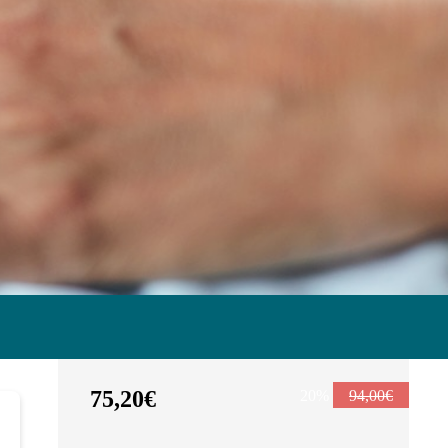
75,20€
20%
94,00€