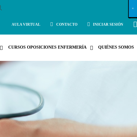
X
×
×
×
×
×
×
×
×
×
×
×
×
×
×
×
×
×
×
×
×
×
×
×
×
×
×
×
×
×
×
×
×
×
×
×
×
×
×
×
×
×
×
×
×
×
×
×
×
×
×
×
×
×
×
×
×
×
×
×
×
×
×
×
×
×
×
×
×
×
×
×
×
×
×
×
×
×
×
×
×
×
×
×
×
×
×
×
×
×
×
×
×
×
×
×
×
×
×
×
×
×
×
×
×
×
×
×
×
×
×
×
×
×
×
×
×
×
×
×
×
×
×
×
×
×
×
×
×
×
×
×
×
×
×
×
×
×
×
×
×
×
×
×
×
×
×
×
×
×
×
×
×
×
×
×
×
×
×
×
×
×
×
×
×
×
×
×
×
×
×
×
×
×
×
×
×
×
×
×
×
×
×
×
×
×
×
×
×
×
×
×
×
×
×
×
×
×
×
×
×
×
×
×
×
×
×
×
×
×
×
×
×
×
×
×
×
AULA VIRTUAL
CONTACTO
INICIAR SESIÓN
CURSOS OPOSICIONES ENFERMERÍA
QUIÉNES SOMOS