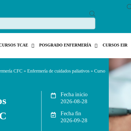
P
R
O
D
U
C
T
CURSOS TCAE
POSGRADO ENFERMERÍA
CURSOS EIR
S
S
E
A
R
C
ermería CFC
»
Enfermería de cuidados paliativos
» Curso
H
Fecha inicio
os
2026-08-28
FC
Fecha fin
2026-09-28