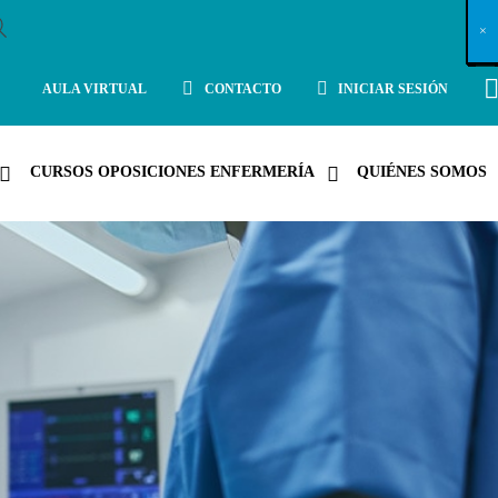
X
×
×
×
×
×
×
×
×
×
×
×
×
×
×
×
×
×
×
×
×
×
×
×
×
×
×
×
×
×
×
×
×
×
×
×
×
×
×
×
×
×
×
×
×
×
×
×
×
×
×
×
×
×
×
×
×
×
×
×
×
×
×
×
×
×
×
×
×
×
×
×
×
×
×
×
×
×
×
×
×
×
×
×
×
×
×
×
×
×
×
×
×
×
×
×
×
×
×
×
×
×
×
×
×
×
×
×
×
×
×
×
×
×
×
×
×
×
×
×
×
×
×
×
×
×
×
×
×
×
×
×
×
×
×
×
×
×
×
×
×
×
×
×
×
×
×
×
×
×
×
×
×
×
×
×
×
×
×
×
×
×
×
×
×
×
×
×
×
×
×
×
×
×
×
×
×
×
×
×
×
×
×
×
×
×
×
×
×
×
×
×
×
×
×
×
×
×
×
×
×
×
×
×
×
×
×
×
×
×
×
×
×
×
×
×
×
AULA VIRTUAL
CONTACTO
INICIAR SESIÓN
CURSOS OPOSICIONES ENFERMERÍA
QUIÉNES SOMOS