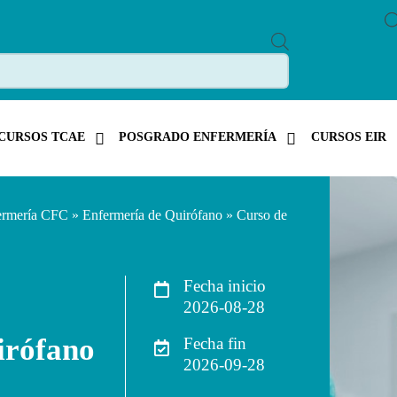
P
R
O
D
U
C
T
CURSOS TCAE
POSGRADO ENFERMERÍA
CURSOS EIR
S
S
E
A
R
C
ermería CFC
»
Enfermería de Quirófano
» Curso de
H
Fecha inicio
2026-08-28
irófano
Fecha fin
2026-09-28