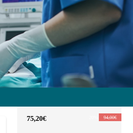
75,20€
20%
94,00€