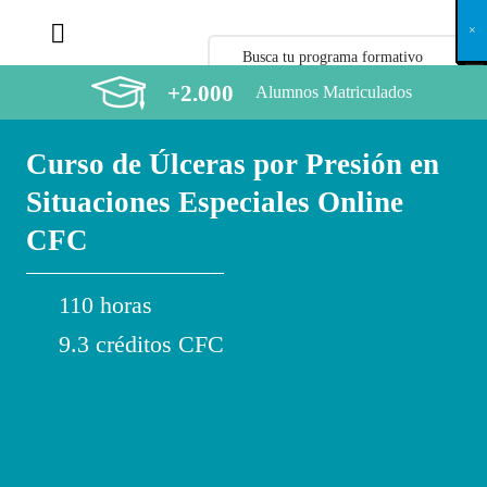
X
×
×
×
×
×
×
×
×
×
×
×
×
×
×
×
×
×
×
×
×
×
×
×
×
×
×
×
×
×
×
×
×
×
×
×
×
×
×
×
×
×
×
×
×
×
×
×
×
×
×
×
×
×
×
×
×
×
×
×
×
×
×
×
×
×
×
×
×
×
×
×
×
×
×
×
×
×
×
×
×
×
×
×
×
×
×
×
×
×
×
×
×
×
×
×
×
×
×
×
×
×
×
×
×
×
×
×
×
×
×
×
×
×
×
×
×
×
×
×
×
×
×
×
×
×
×
×
×
×
×
×
×
×
×
×
×
×
×
×
×
×
×
×
×
×
×
×
×
×
×
×
×
×
×
×
×
×
×
×
×
×
×
×
×
×
×
×
×
×
×
×
×
×
×
×
×
×
×
×
×
×
×
×
×
×
×
×
×
×
×
×
×
×
×
×
×
×
×
×
×
×
×
×
×
×
×
×
×
×
×
×
×
×
×
×
×
+2.000
Alumnos Matriculados
Curso de Úlceras por Presión en
Situaciones Especiales Online
CFC
110 horas
9.3 créditos CFC