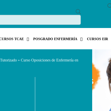
P
R
O
D
U
C
T
S
CURSOS TCAE
POSGRADO ENFERMERÍA
CURSOS EIR
S
E
A
R
C
Tutorizado
» Curso Oposiciones de Enfermería en
H