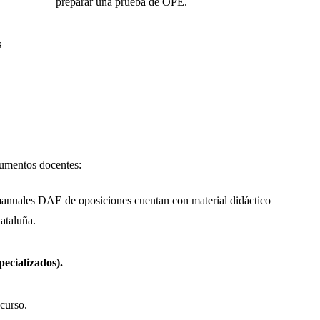
preparar una prueba de OPE.
s
,
rumentos docentes:
anuales DAE de oposiciones cuentan con material didáctico
ataluña.
pecializados).
curso.