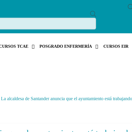
P
R
O
D
U
C
T
S
CURSOS TCAE
POSGRADO ENFERMERÍA
CURSOS EIR
S
E
A
R
C
H
»
La alcaldesa de Santander anuncia que el ayuntamiento está trabajando