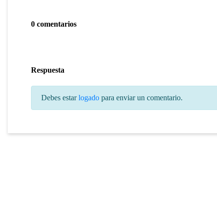
0 comentarios
Respuesta
Debes estar
logado
para enviar un comentario.