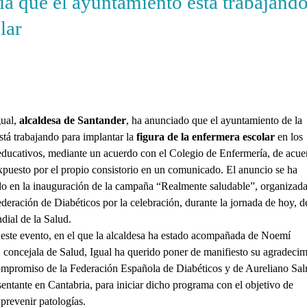
ia que el ayuntamiento está trabajand
lar
ual,
alcaldesa de Santander
, ha anunciado que el ayuntamiento de la
stá trabajando para implantar la
figura de la enfermera escolar
en los
educativos, mediante un acuerdo con el Colegio de Enfermería, de acue
xpuesto por el propio consistorio en un comunicado. El anuncio se ha
o en la inauguración de la campaña “Realmente saludable”, organizada
ederación de Diabéticos por la celebración, durante la jornada de hoy, d
ial de la Salud.
este evento, en el que la alcaldesa ha estado acompañada de Noemí
concejala de Salud, Igual ha querido poner de manifiesto su agradecim
ompromiso de la Federación Española de Diabéticos y de Aureliano Sa
sentante en Cantabria, para iniciar dicho programa con el objetivo de
 prevenir patologías.