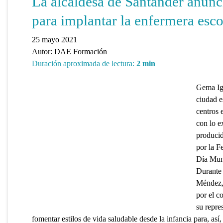
La alcaldesa de Santander anunc
para implantar la enfermera esco
25 mayo 2021
Autor:
DAE Formación
Duración aproximada de lectura:
2
min
Gema Ig
ciudad e
centros 
con lo e
producid
por la F
Día Mund
Durante 
Méndez, 
por el c
su repre
fomentar estilos de vida saludable desde la infancia para, así,