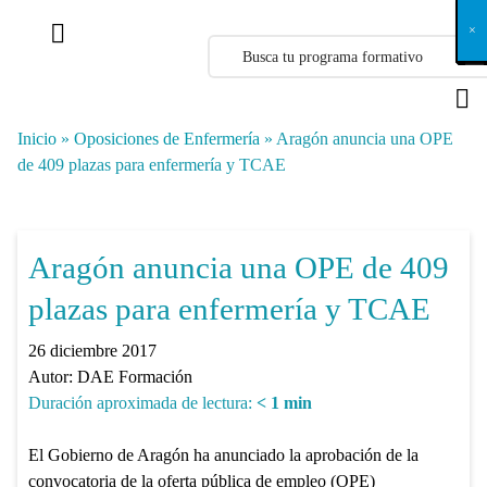
X
×
×
×
×
×
×
×
×
×
×
×
×
×
×
×
×
×
×
×
×
×
×
×
×
×
×
×
×
×
×
×
×
×
×
×
×
×
×
×
×
×
×
×
×
×
×
×
×
×
×
×
×
×
×
×
×
×
×
×
×
×
×
×
×
×
×
×
×
×
×
×
×
×
×
×
×
×
×
×
×
×
×
×
×
×
×
×
×
×
×
×
×
×
×
×
×
×
×
×
×
×
×
×
×
×
×
×
×
×
×
×
×
×
×
×
×
×
×
×
×
×
×
×
×
×
×
×
×
×
×
×
×
×
×
×
×
×
×
×
×
×
×
×
×
×
×
×
×
×
×
×
×
×
×
×
×
×
×
×
×
×
×
×
×
×
×
×
×
×
×
×
×
×
×
×
×
×
×
×
×
×
×
×
×
×
×
×
×
×
×
×
×
×
×
×
×
×
×
×
×
×
×
×
×
×
×
×
×
×
×
×
×
×
×
×
×
Inicio
»
Oposiciones de Enfermería
»
Aragón anuncia una OPE
de 409 plazas para enfermería y TCAE
Aragón anuncia una OPE de 409
plazas para enfermería y TCAE
26 diciembre 2017
Autor:
DAE Formación
Duración aproximada de lectura:
< 1
min
El Gobierno de Aragón ha anunciado la aprobación de la
convocatoria de la oferta pública de empleo (OPE)