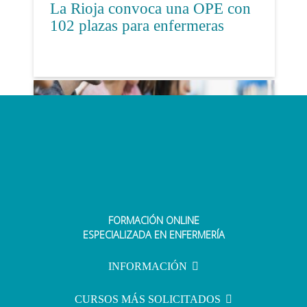
La Rioja convoca una OPE con
102 plazas para enfermeras
FORMACIÓN ONLINE
Las oposiciones de Enfermería del
ESPECIALIZADA EN ENFERMERÍA
Sergas serán el próximo domingo
25 de junio
INFORMACIÓN
CURSOS MÁS SOLICITADOS