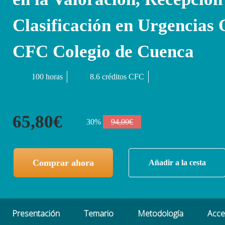
Clasificación en Urgencias 
CFC Colegio de Cuenca
100 horas
8.6 créditos CFC
65,80€
30%
94,00€
Comprar ahora
Añadir a la cesta
Presentación
Temario
Metodología
Acc