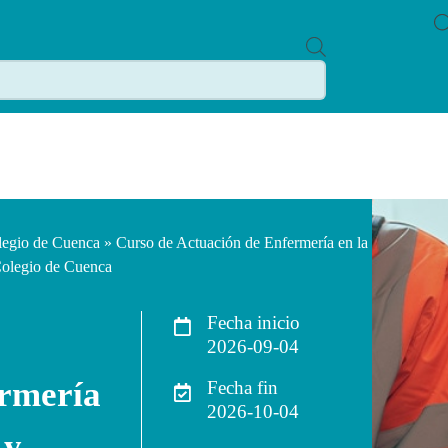
P
R
O
D
U
C
T
S
S
E
A
R
C
legio de Cuenca
» Curso de Actuación de Enfermería en la
H
Colegio de Cuenca
Fecha inicio
2026-09-04
ermería
Fecha fin
2026-10-04
 y