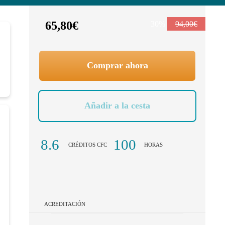
65,80€
30%
94,00€
Comprar ahora
Añadir a la cesta
8.6
100
CRÉDITOS CFC
HORAS
ACREDITACIÓN