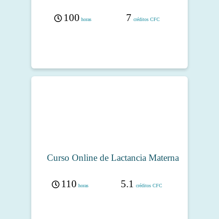
100
7
horas
créditos CFC
Curso Online de Lactancia Materna
110
5.1
horas
créditos CFC