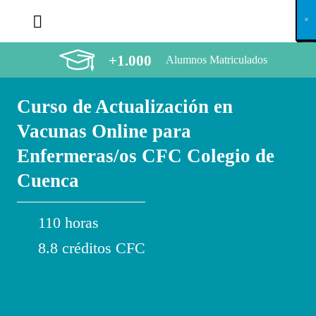
X
×
×
×
×
×
×
×
×
×
×
×
×
×
×
×
×
×
×
×
×
×
×
×
×
×
×
×
×
×
×
×
×
×
×
×
×
×
×
×
×
×
×
×
×
×
×
×
×
×
×
×
×
×
×
×
×
×
×
×
×
×
×
×
×
×
×
×
×
×
×
×
×
×
×
×
×
×
×
×
×
×
×
×
×
×
×
×
×
×
×
×
×
×
×
×
×
×
×
×
×
×
×
×
×
×
×
×
×
×
×
×
×
×
×
×
×
×
×
×
×
×
×
×
×
×
×
×
×
×
×
×
×
×
×
×
×
×
×
×
×
×
×
×
×
×
×
×
×
×
×
×
×
×
×
×
×
×
×
×
×
×
×
×
×
×
×
×
×
×
×
×
×
×
×
×
×
×
×
×
×
×
×
×
×
×
×
×
×
×
×
×
×
×
×
×
×
×
×
×
×
×
×
×
×
×
×
×
×
×
×
×
×
×
×
×
×
+1.000
Alumnos Matriculados
Curso de Actualización en
Vacunas Online para
Enfermeras/os CFC Colegio de
Cuenca
110 horas
8.8 créditos CFC