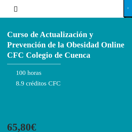
X
×
×
×
×
×
×
×
×
×
×
×
×
×
×
×
×
×
×
×
×
×
×
×
×
×
×
×
×
×
×
×
×
×
×
×
×
×
×
×
×
×
×
×
×
×
×
×
×
×
×
×
×
×
×
×
×
×
×
×
×
×
×
×
×
×
×
×
×
×
×
×
×
×
×
×
×
×
×
×
×
×
×
×
×
×
×
×
×
×
×
×
×
×
×
×
×
×
×
×
×
×
×
×
×
×
×
×
×
×
×
×
×
×
×
×
×
×
×
×
×
×
×
×
×
×
×
×
×
×
×
×
×
×
×
×
×
×
×
×
×
×
×
×
×
×
×
×
×
×
×
×
×
×
×
×
×
×
×
×
×
×
×
×
×
×
×
×
×
×
×
×
×
×
×
×
×
×
×
×
×
×
×
×
×
×
×
×
×
×
×
×
×
×
×
×
×
×
×
×
×
×
×
×
×
×
×
×
×
×
×
×
×
×
×
×
×
Curso de Actualización y
Prevención de la Obesidad Online
CFC Colegio de Cuenca
100 horas
8.9 créditos CFC
65,80€