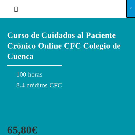
X
×
×
×
×
×
×
×
×
×
×
×
×
×
×
×
×
×
×
×
×
×
×
×
×
×
×
×
×
×
×
×
×
×
×
×
×
×
×
×
×
×
×
×
×
×
×
×
×
×
×
×
×
×
×
×
×
×
×
×
×
×
×
×
×
×
×
×
×
×
×
×
×
×
×
×
×
×
×
×
×
×
×
×
×
×
×
×
×
×
×
×
×
×
×
×
×
×
×
×
×
×
×
×
×
×
×
×
×
×
×
×
×
×
×
×
×
×
×
×
×
×
×
×
×
×
×
×
×
×
×
×
×
×
×
×
×
×
×
×
×
×
×
×
×
×
×
×
×
×
×
×
×
×
×
×
×
×
×
×
×
×
×
×
×
×
×
×
×
×
×
×
×
×
×
×
×
×
×
×
×
×
×
×
×
×
×
×
×
×
×
×
×
×
×
×
×
×
×
×
×
×
×
×
×
×
×
×
×
×
×
×
×
×
×
×
×
Curso de Cuidados al Paciente
Crónico Online CFC Colegio de
Cuenca
100 horas
8.4 créditos CFC
65,80€