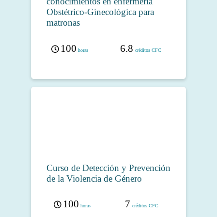
conocimientos en enfermería
Obstétrico-Ginecológica para
matronas
100
6.8
horas
créditos CFC
Curso de Detección y Prevención
de la Violencia de Género
100
7
horas
créditos CFC