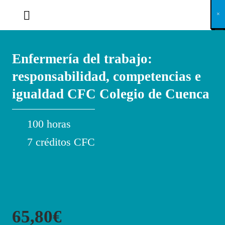
X
×
×
×
×
×
×
×
×
×
×
×
×
×
×
×
×
×
×
×
×
×
×
×
×
×
×
×
×
×
×
×
×
×
×
×
×
×
×
×
×
×
×
×
×
×
×
×
×
×
×
×
×
×
×
×
×
×
×
×
×
×
×
×
×
×
×
×
×
×
×
×
×
×
×
×
×
×
×
×
×
×
×
×
×
×
×
×
×
×
×
×
×
×
×
×
×
×
×
×
×
×
×
×
×
×
×
×
×
×
×
×
×
×
×
×
×
×
×
×
×
×
×
×
×
×
×
×
×
×
×
×
×
×
×
×
×
×
×
×
×
×
×
×
×
×
×
×
×
×
×
×
×
×
×
×
×
×
×
×
×
×
×
×
×
×
×
×
×
×
×
×
×
×
×
×
×
×
×
×
×
×
×
×
×
×
×
×
×
×
×
×
×
×
×
×
×
×
×
×
×
×
×
×
×
×
×
×
×
×
×
×
×
×
×
×
×
Enfermería del trabajo:
responsabilidad, competencias e
igualdad CFC Colegio de Cuenca
100 horas
7 créditos CFC
65,80€