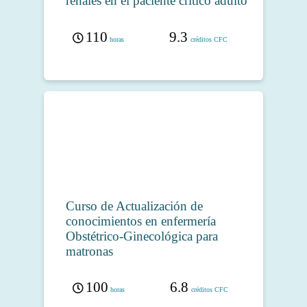
renales en el paciente crítico adulto
110
9.3
horas
créditos CFC
Curso de Actualización de
conocimientos en enfermería
Obstétrico-Ginecológica para
matronas
100
6.8
horas
créditos CFC