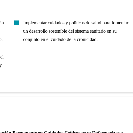
:
ión
Implementar cuidados y políticas de salud para fomentar
un desarrollo sostenible del sistema sanitario en su
o.
conjunto en el cuidado de la cronicidad.
el
y
ación Permanente en Cuidados Críticos para Enfermería
son