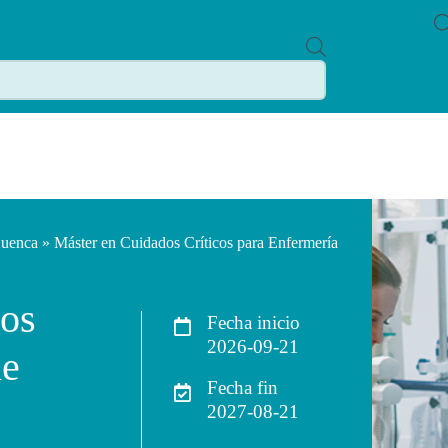
P
R
O
D
U
C
T
S
S
E
A
R
C
Cuenca
» Máster en Cuidados Críticos para Enfermería
H
cos
Fecha inicio
2026-09-21
de
Fecha fin
2027-08-21