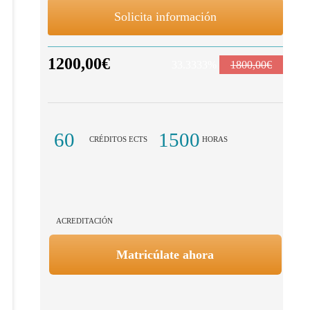
Solicita información
1200,00€
33.3333%
1800,00€
60
1500
CRÉDITOS ECTS
HORAS
ACREDITACIÓN
Matricúlate ahora