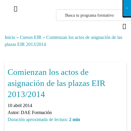
X
×
×
×
×
×
×
×
×
×
×
×
×
×
×
×
×
×
×
×
×
×
×
×
×
×
×
×
×
×
×
×
×
×
×
×
×
×
×
×
×
×
×
×
×
×
×
×
×
×
×
×
×
×
×
×
×
×
×
×
×
×
×
×
×
×
×
×
×
×
×
×
×
×
×
×
×
×
×
×
×
×
×
×
×
×
×
×
×
×
×
×
×
×
×
×
×
×
×
×
×
×
×
×
×
×
×
×
×
×
×
×
×
×
×
×
×
×
×
×
×
×
×
×
×
×
×
×
×
×
×
×
×
×
×
×
×
×
×
×
×
×
×
×
×
×
×
×
×
×
×
×
×
×
×
×
×
×
×
×
×
×
×
×
×
×
×
×
×
×
×
×
×
×
×
×
×
×
×
×
×
×
×
×
×
×
×
×
×
×
×
×
×
×
×
×
×
×
×
×
×
×
×
×
×
×
×
×
×
×
×
×
×
×
×
×
×
Inicio
»
Cursos EIR
»
Comienzan los actos de asignación de las
plazas EIR 2013/2014
Comienzan los actos de
asignación de las plazas EIR
2013/2014
10 abril 2014
Autor:
DAE Formación
Duración aproximada de lectura:
2
min