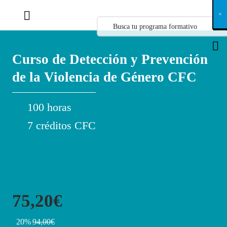
X
×
×
×
×
×
×
×
×
×
×
×
×
×
×
×
×
×
×
×
×
×
×
×
×
×
×
×
×
×
×
×
×
×
×
×
×
×
×
×
×
×
×
×
×
×
×
×
×
×
×
×
×
×
×
×
×
×
×
×
×
×
×
×
×
×
×
×
×
×
×
×
×
×
×
×
×
×
×
×
×
×
×
×
×
×
×
×
×
×
×
×
×
×
×
×
×
×
×
×
×
×
×
×
×
×
×
×
×
×
×
×
×
×
×
×
×
×
×
×
×
×
×
×
×
×
×
×
×
×
×
×
×
×
×
×
×
×
×
×
×
×
×
×
×
×
×
×
×
×
×
×
×
×
×
×
×
×
×
×
×
×
×
×
×
×
×
×
×
×
×
×
×
×
×
×
×
×
×
×
×
×
×
×
×
×
×
×
×
×
×
×
×
×
×
×
×
×
×
×
×
×
×
×
×
×
×
×
×
×
×
×
×
×
×
×
×
Curso de Detección y Prevención
de la Violencia de Género CFC
100 horas
7 créditos CFC
75,20€
20%
94,00€