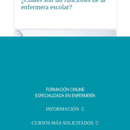
enfermera escolar?
FORMACIÓN ONLINE
Matronas de Atención Primaria
ESPECIALIZADA EN ENFERMERÍA
ponen en marcha una iniciativa
online de formación en
INFORMACIÓN
preparación al p...
CURSOS MÁS SOLICITADOS