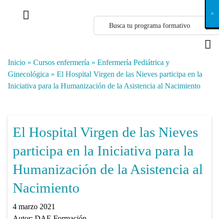
X
×
×
×
×
×
×
×
×
×
×
×
×
×
×
×
×
×
×
×
×
×
×
×
×
×
×
×
×
×
×
×
×
×
×
×
×
×
×
×
×
×
×
×
×
×
×
×
×
×
×
×
×
×
×
×
×
×
×
×
×
×
×
×
×
×
×
×
×
×
×
×
×
×
×
×
×
×
×
×
×
×
×
×
×
×
×
×
×
×
×
×
×
×
×
×
×
×
×
×
×
×
×
×
×
×
×
×
×
×
×
×
×
×
×
×
×
×
×
×
×
×
×
×
×
×
×
×
×
×
×
×
×
×
×
×
×
×
×
×
×
×
×
×
×
×
×
×
×
×
×
×
×
×
×
×
×
×
×
×
×
×
×
×
×
×
×
×
×
×
×
×
×
×
×
×
×
×
×
×
×
×
×
×
×
×
×
×
×
×
×
×
×
×
×
×
×
×
×
×
×
×
×
×
×
×
×
×
×
×
×
×
×
×
×
×
×
Inicio
»
Cursos enfermería
»
Enfermería Pediátrica y
Ginecológica
»
El Hospital Virgen de las Nieves participa en la
Iniciativa para la Humanización de la Asistencia al Nacimiento
El Hospital Virgen de las Nieves
participa en la Iniciativa para la
Humanización de la Asistencia al
Nacimiento
4 marzo 2021
Autor:
DAE Formación