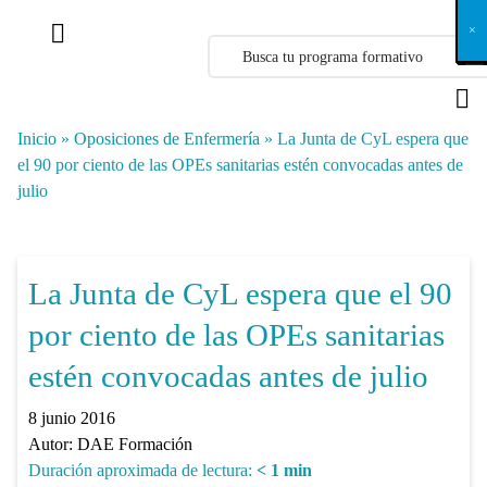
X
×
×
×
×
×
×
×
×
×
×
×
×
×
×
×
×
×
×
×
×
×
×
×
×
×
×
×
×
×
×
×
×
×
×
×
×
×
×
×
×
×
×
×
×
×
×
×
×
×
×
×
×
×
×
×
×
×
×
×
×
×
×
×
×
×
×
×
×
×
×
×
×
×
×
×
×
×
×
×
×
×
×
×
×
×
×
×
×
×
×
×
×
×
×
×
×
×
×
×
×
×
×
×
×
×
×
×
×
×
×
×
×
×
×
×
×
×
×
×
×
×
×
×
×
×
×
×
×
×
×
×
×
×
×
×
×
×
×
×
×
×
×
×
×
×
×
×
×
×
×
×
×
×
×
×
×
×
×
×
×
×
×
×
×
×
×
×
×
×
×
×
×
×
×
×
×
×
×
×
×
×
×
×
×
×
×
×
×
×
×
×
×
×
×
×
×
×
×
×
×
×
×
×
×
×
×
×
×
×
×
×
×
×
×
×
×
Inicio
»
Oposiciones de Enfermería
»
La Junta de CyL espera que
el 90 por ciento de las OPEs sanitarias estén convocadas antes de
julio
La Junta de CyL espera que el 90
por ciento de las OPEs sanitarias
estén convocadas antes de julio
8 junio 2016
Autor:
DAE Formación
Duración aproximada de lectura:
< 1
min