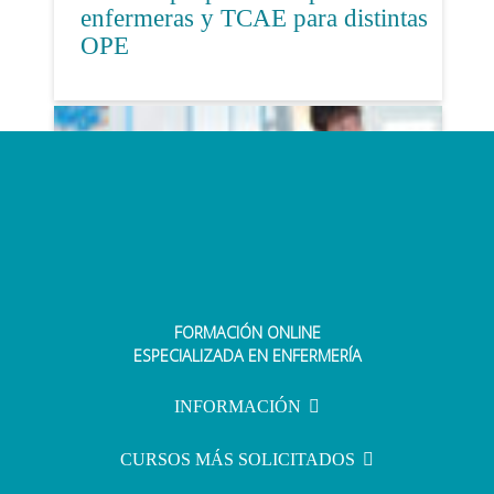
enfermeras y TCAE para distintas
OPE
FORMACIÓN ONLINE
Comunidad Valenciana aprueba la
ESPECIALIZADA EN ENFERMERÍA
OPE de 2021 con 640 plazas para
enfermeras y matronas
INFORMACIÓN
CURSOS MÁS SOLICITADOS