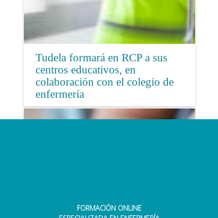
Tudela formará en RCP a sus
centros educativos, en
colaboración con el colegio de
enfermería
FORMACIÓN ONLINE
Top 5 cursos online esenciales para