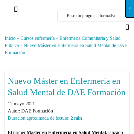
X
×
×
×
×
×
×
×
×
×
×
×
×
×
×
×
×
×
×
×
×
×
×
×
×
×
×
×
×
×
×
×
×
×
×
×
×
×
×
×
×
×
×
×
×
×
×
×
×
×
×
×
×
×
×
×
×
×
×
×
×
×
×
×
×
×
×
×
×
×
×
×
×
×
×
×
×
×
×
×
×
×
×
×
×
×
×
×
×
×
×
×
×
×
×
×
×
×
×
×
×
×
×
×
×
×
×
×
×
×
×
×
×
×
×
×
×
×
×
×
×
×
×
×
×
×
×
×
×
×
×
×
×
×
×
×
×
×
×
×
×
×
×
×
×
×
×
×
×
×
×
×
×
×
×
×
×
×
×
×
×
×
×
×
×
×
×
×
×
×
×
×
×
×
×
×
×
×
×
×
×
×
×
×
×
×
×
×
×
×
×
×
×
×
×
×
×
×
×
×
×
×
×
×
×
×
×
×
×
×
×
×
×
×
×
×
×
Inicio
»
Cursos enfermería
»
Enfermería Comunitaria y Salud
Pública
»
Nuevo Máster en Enfermería en Salud Mental de DAE
Formación
Nuevo Máster en Enfermería en
Salud Mental de DAE Formación
12 mayo 2021
Autor:
DAE Formación
Duración aproximada de lectura:
2
min
El primer
Máster en Enfermería en Salud Mental
, lanzado