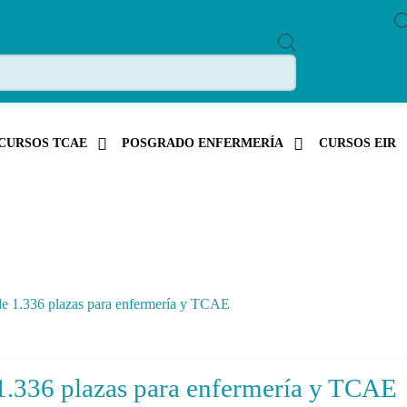
P
R
O
D
U
C
T
S
CURSOS TCAE
POSGRADO ENFERMERÍA
CURSOS EIR
S
E
A
R
C
H
e 1.336 plazas para enfermería y TCAE
1.336 plazas para enfermería y TCAE