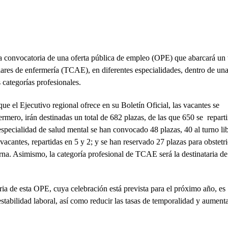
a convocatoria de una oferta pública de empleo (OPE) que abarcará un 
iares de enfermería (TCAE), en diferentes especialidades, dentro de un
categorías profesionales.
que el Ejecutivo regional ofrece en su Boletín Oficial, las vacantes se
fermero, irán destinadas un total de 682 plazas, de las que 650 se repart
especialidad de salud mental se han convocado 48 plazas, 40 al turno li
vacantes, repartidas en 5 y 2; y se han reservado 27 plazas para obstetri
terna. Asimismo, la categoría profesional de TCAE será la destinataria d
ia de esta OPE, cuya celebración está prevista para el próximo año, es
stabilidad laboral, así como reducir las tasas de temporalidad y aumenta