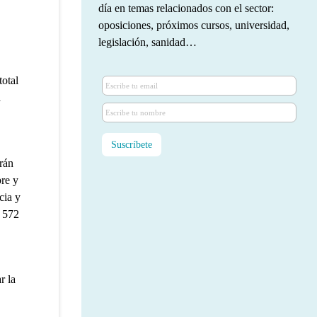
día en temas relacionados con el sector:
oposiciones, próximos cursos, universidad,
legislación, sanidad…
total
a
irán
bre y
cia y
e 572
r la