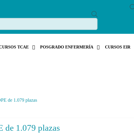
P
R
O
D
U
C
T
S
CURSOS TCAE
POSGRADO ENFERMERÍA
CURSOS EIR
S
E
A
R
C
H
OPE de 1.079 plazas
E de 1.079 plazas