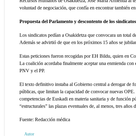
Recursos Humanos de Osakidetza, José María Armentia al térm
voluntad de negociación, que confía en encontrar también en l
Propuesta del Parlamento y descontento de los sindicatos
Los sindicatos pedían a Osakidetza que convocara un total de 
Además se advirtió de que en los próximos 15 años se jubila
Estas peticiones fueron recogidas por EH Bildu, quien en Co
La coalición acordaba finalmente aceptar una enmienda con el 
PNV y el PP.
El texto definitivo instaba al Gobierno central a derogar de fo
públicas, que limitan la capacidad de convocar nuevas OPE. 
competencias de Euskadi en materia sanitaria y de función pú
“estructurales” las plazas eventuales de, al menos, tres años 
Fuente: Redacción médica
Autor