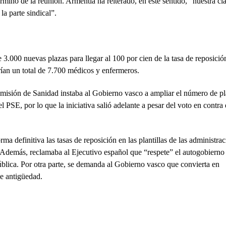
ino de la reunión. Armentia ha reiterado, en este sentido, “nuestra cl
a parte sindical”.
3.000 nuevas plazas para llegar al 100 por cien de la tasa de reposició
rían un total de 7.700 médicos y enfermeros.
misión de Sanidad instaba al Gobierno vasco a ampliar el número de pl
PSE, por lo que la iniciativa salió adelante a pesar del voto en contra 
rma definitiva las tasas de reposición en las plantillas de las administra
Además, reclamaba al Ejecutivo español que “respete” el autogobierno 
blica. Por otra parte, se demanda al Gobierno vasco que convierta en
de antigüedad.