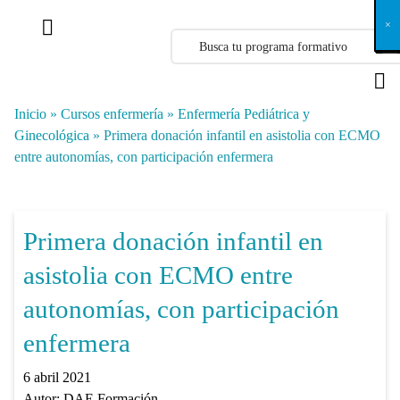
X
×
×
×
×
×
×
×
×
×
×
×
×
×
×
×
×
×
×
×
×
×
×
×
×
×
×
×
×
×
×
×
×
×
×
×
×
×
×
×
×
×
×
×
×
×
×
×
×
×
×
×
×
×
×
×
×
×
×
×
×
×
×
×
×
×
×
×
×
×
×
×
×
×
×
×
×
×
×
×
×
×
×
×
×
×
×
×
×
×
×
×
×
×
×
×
×
×
×
×
×
×
×
×
×
×
×
×
×
×
×
×
×
×
×
×
×
×
×
×
×
×
×
×
×
×
×
×
×
×
×
×
×
×
×
×
×
×
×
×
×
×
×
×
×
×
×
×
×
×
×
×
×
×
×
×
×
×
×
×
×
×
×
×
×
×
×
×
×
×
×
×
×
×
×
×
×
×
×
×
×
×
×
×
×
×
×
×
×
×
×
×
×
×
×
×
×
×
×
×
×
×
×
×
×
×
×
×
×
×
×
×
×
×
×
×
×
Inicio
»
Cursos enfermería
»
Enfermería Pediátrica y
Ginecológica
»
Primera donación infantil en asistolia con ECMO
entre autonomías, con participación enfermera
Primera donación infantil en
asistolia con ECMO entre
autonomías, con participación
enfermera
6 abril 2021
Autor:
DAE Formación