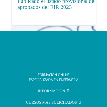
Publicado el listado provisional de
aprobados del EIR 2023
FORMACIÓN ONLINE
EIR 2022: ¿Cómo será el examen
ESPECIALIZADA EN ENFERMERÍA
al que se enfrentan casi 2.000
personas?
INFORMACIÓN
CURSOS MÁS SOLICITADOS