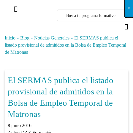
X
×
×
×
×
×
×
×
×
×
×
×
×
×
×
×
×
×
×
×
×
×
×
×
×
×
×
×
×
×
×
×
×
×
×
×
×
×
×
×
×
×
×
×
×
×
×
×
×
×
×
×
×
×
×
×
×
×
×
×
×
×
×
×
×
×
×
×
×
×
×
×
×
×
×
×
×
×
×
×
×
×
×
×
×
×
×
×
×
×
×
×
×
×
×
×
×
×
×
×
×
×
×
×
×
×
×
×
×
×
×
×
×
×
×
×
×
×
×
×
×
×
×
×
×
×
×
×
×
×
×
×
×
×
×
×
×
×
×
×
×
×
×
×
×
×
×
×
×
×
×
×
×
×
×
×
×
×
×
×
×
×
×
×
×
×
×
×
×
×
×
×
×
×
×
×
×
×
×
×
×
×
×
×
×
×
×
×
×
×
×
×
×
×
×
×
×
×
×
×
×
×
×
×
×
×
×
×
×
×
×
×
×
×
×
×
×
Inicio
»
Blog
»
Noticias Generales
»
El SERMAS publica el
listado provisional de admitidos en la Bolsa de Empleo Temporal
de Matronas
El SERMAS publica el listado
provisional de admitidos en la
Bolsa de Empleo Temporal de
Matronas
8 junio 2016
Autor:
DAE Formación