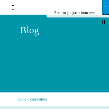
X
×
×
×
×
×
×
×
×
×
×
×
×
×
×
×
×
×
×
×
×
×
×
×
×
×
×
×
×
×
×
×
×
×
×
×
×
×
×
×
×
×
×
×
×
×
×
×
×
×
×
×
×
×
×
×
×
×
×
×
×
×
×
×
×
×
×
×
×
×
×
×
×
×
×
×
×
×
×
×
×
×
×
×
×
×
×
×
×
×
×
×
×
×
×
×
×
×
×
×
×
×
×
×
×
×
×
×
×
×
×
×
×
×
×
×
×
×
×
×
×
×
×
×
×
×
×
×
×
×
×
×
×
×
×
×
×
×
×
×
×
×
×
×
×
×
×
×
×
×
×
×
×
×
×
×
×
×
×
×
×
×
×
×
×
×
×
×
×
×
×
×
×
×
×
×
×
×
×
×
×
×
×
×
×
×
×
×
×
×
×
×
×
×
×
×
×
×
×
×
×
×
×
×
×
×
×
×
×
×
×
×
×
×
×
×
×
Blog
Inicio
»
currículum
Categorías