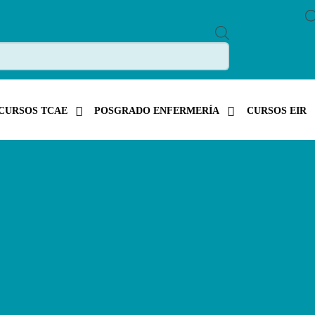
P
R
O
D
U
C
T
S
CURSOS TCAE
POSGRADO ENFERMERÍA
CURSOS EIR
S
E
A
R
C
H