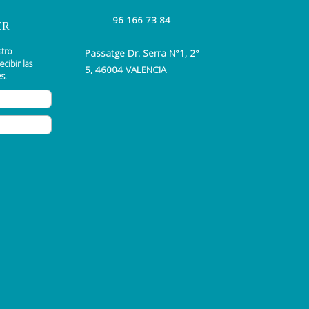
96 166 73 84
ER
stro
Passatge Dr. Serra N°1, 2°
ecibir las
5, 46004 VALENCIA
s.