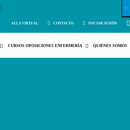
X
×
×
×
×
×
×
×
×
×
×
×
×
×
×
×
×
×
×
×
×
×
×
×
×
×
×
×
×
×
×
×
×
×
×
×
×
×
×
×
×
×
×
×
×
×
×
×
×
×
×
×
×
×
×
×
×
×
×
×
×
×
×
×
×
×
×
×
×
×
×
×
×
×
×
×
×
×
×
×
×
×
×
×
×
×
×
×
×
×
×
×
×
×
×
×
×
×
×
×
×
×
×
×
×
×
×
×
×
×
×
×
×
×
×
×
×
×
×
×
×
×
×
×
×
×
×
×
×
×
×
×
×
×
×
×
×
×
×
×
×
×
×
×
×
×
×
×
×
×
×
×
×
×
×
×
×
×
×
×
×
×
×
×
×
×
×
×
×
×
×
×
×
×
×
×
×
×
×
×
×
×
×
×
×
×
×
×
×
×
×
×
×
×
×
×
×
×
×
×
×
×
×
×
×
×
×
×
×
×
×
×
×
×
×
×
×
AULA VIRTUAL
CONTACTO
INICIAR SESIÓN
CURSOS OPOSICIONES ENFERMERÍA
QUIÉNES SOMOS