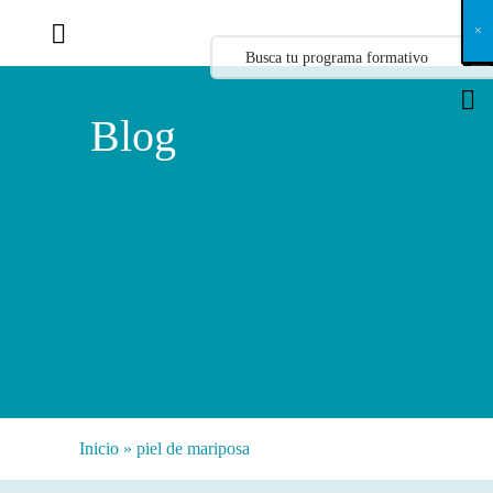
X
×
×
×
×
×
×
×
×
×
×
×
×
×
×
×
×
×
×
×
×
×
×
×
×
×
×
×
×
×
×
×
×
×
×
×
×
×
×
×
×
×
×
×
×
×
×
×
×
×
×
×
×
×
×
×
×
×
×
×
×
×
×
×
×
×
×
×
×
×
×
×
×
×
×
×
×
×
×
×
×
×
×
×
×
×
×
×
×
×
×
×
×
×
×
×
×
×
×
×
×
×
×
×
×
×
×
×
×
×
×
×
×
×
×
×
×
×
×
×
×
×
×
×
×
×
×
×
×
×
×
×
×
×
×
×
×
×
×
×
×
×
×
×
×
×
×
×
×
×
×
×
×
×
×
×
×
×
×
×
×
×
×
×
×
×
×
×
×
×
×
×
×
×
×
×
×
×
×
×
×
×
×
×
×
×
×
×
×
×
×
×
×
×
×
×
×
×
×
×
×
×
×
×
×
×
×
×
×
×
×
×
×
×
×
×
×
Blog
Inicio
»
piel de mariposa
Categorías