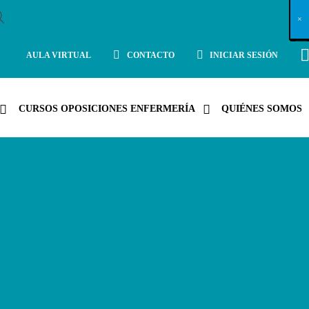
X
×
×
×
×
×
×
×
×
×
×
×
×
×
×
×
×
×
×
×
×
×
×
×
×
×
×
×
×
×
×
×
×
×
×
×
×
×
×
×
×
×
×
×
×
×
×
×
×
×
×
×
×
×
×
×
×
×
×
×
×
×
×
×
×
×
×
×
×
×
×
×
×
×
×
×
×
×
×
×
×
×
×
×
×
×
×
×
×
×
×
×
×
×
×
×
×
×
×
×
×
×
×
×
×
×
×
×
×
×
×
×
×
×
×
×
×
×
×
×
×
×
×
×
×
×
×
×
×
×
×
×
×
×
×
×
×
×
×
×
×
×
×
×
×
×
×
×
×
×
×
×
×
×
×
×
×
×
×
×
×
×
×
×
×
×
×
×
×
×
×
×
×
×
×
×
×
×
×
×
×
×
×
×
×
×
×
×
×
×
×
×
×
×
×
×
×
×
×
×
×
×
×
×
×
×
×
×
×
×
×
×
×
×
×
×
×
AULA VIRTUAL
CONTACTO
INICIAR SESIÓN
CURSOS OPOSICIONES ENFERMERÍA
QUIÉNES SOMOS