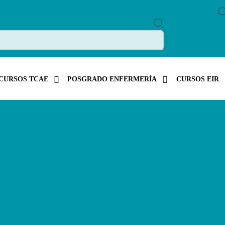
P
R
O
D
U
C
T
S
CURSOS TCAE
POSGRADO ENFERMERÍA
CURSOS EIR
S
E
A
R
C
H