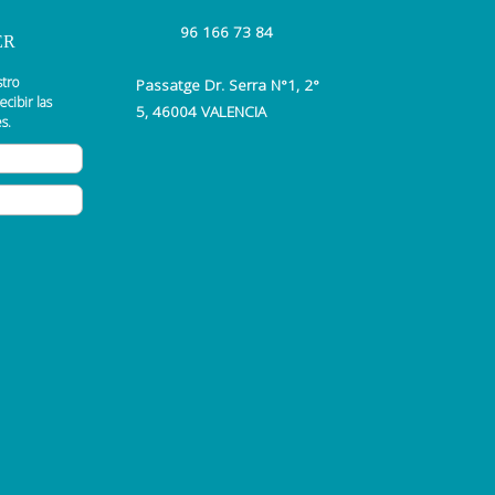
96 166 73 84
ER
stro
Passatge Dr. Serra N°1, 2°
ecibir las
5, 46004 VALENCIA
s.