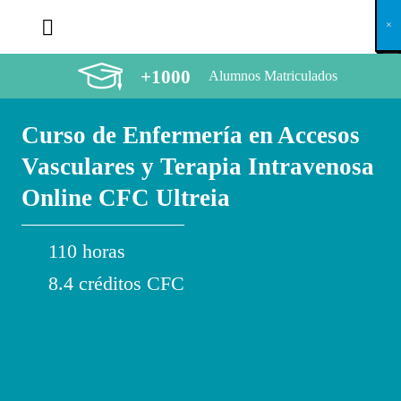
X
×
×
×
×
×
×
×
×
×
×
×
×
×
×
×
×
×
×
×
×
×
×
×
×
×
×
×
×
×
×
×
×
×
×
×
×
×
×
×
×
×
×
×
×
×
×
×
×
×
×
×
×
×
×
×
×
×
×
×
×
×
×
×
×
×
×
×
×
×
×
×
×
×
×
×
×
×
×
×
×
×
×
×
×
×
×
×
×
×
×
×
×
×
×
×
×
×
×
×
×
×
×
×
×
×
×
×
×
×
×
×
×
×
×
×
×
×
×
×
×
×
×
×
×
×
×
×
×
×
×
×
×
×
×
×
×
×
×
×
×
×
×
×
×
×
×
×
×
×
×
×
×
×
×
×
×
×
×
×
×
×
×
×
×
×
×
×
×
×
×
×
×
×
×
×
×
×
×
×
×
×
×
×
×
×
×
×
×
×
×
×
×
×
×
×
×
×
×
×
×
×
×
×
×
×
×
×
×
×
×
×
×
×
×
×
×
+1000
Alumnos Matriculados
Curso de Enfermería en Accesos
Vasculares y Terapia Intravenosa
Online CFC Ultreia
110 horas
8.4 créditos CFC