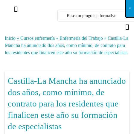
X
×
×
×
×
×
×
×
×
×
×
×
×
×
×
×
×
×
×
×
×
×
×
×
×
×
×
×
×
×
×
×
×
×
×
×
×
×
×
×
×
×
×
×
×
×
×
×
×
×
×
×
×
×
×
×
×
×
×
×
×
×
×
×
×
×
×
×
×
×
×
×
×
×
×
×
×
×
×
×
×
×
×
×
×
×
×
×
×
×
×
×
×
×
×
×
×
×
×
×
×
×
×
×
×
×
×
×
×
×
×
×
×
×
×
×
×
×
×
×
×
×
×
×
×
×
×
×
×
×
×
×
×
×
×
×
×
×
×
×
×
×
×
×
×
×
×
×
×
×
×
×
×
×
×
×
×
×
×
×
×
×
×
×
×
×
×
×
×
×
×
×
×
×
×
×
×
×
×
×
×
×
×
×
×
×
×
×
×
×
×
×
×
×
×
×
×
×
×
×
×
×
×
×
×
×
×
×
×
×
×
×
×
×
×
×
×
Inicio
»
Cursos enfermería
»
Enfermería del Trabajo
»
Castilla-La
Mancha ha anunciado dos años, como mínimo, de contrato para
los residentes que finalicen este año su formación de especialistas
Castilla-La Mancha ha anunciado
dos años, como mínimo, de
contrato para los residentes que
finalicen este año su formación
de especialistas