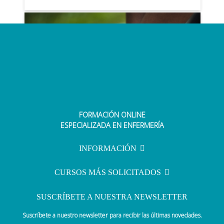
FORMACIÓN ONLINE
Una enfermera imparte un curso
ESPECIALIZADA EN ENFERMERÍA
de reanimación en el Universitario
de Toledo
INFORMACIÓN
CURSOS MÁS SOLICITADOS
SUSCRÍBETE A NUESTRA NEWSLETTER
Suscríbete a nuestro newsletter para recibir las últimas novedades.