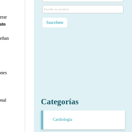
erar
ato
peñan
ones
Categorías
onal
Cardiología