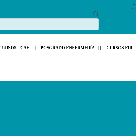
P
R
O
D
U
C
T
S
CURSOS TCAE
POSGRADO ENFERMERÍA
CURSOS EIR
S
E
A
R
C
H