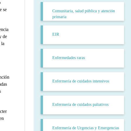
o
e se
Comunitaria, salud pública y atención
primaria
encia
EIR
y de
 la
Enfermedades raras
nción
Enfermería de cuidados intensivos
adas
s
Enfermería de cuidados paliativos
cter
len
Enfermería de Urgencias y Emergencias