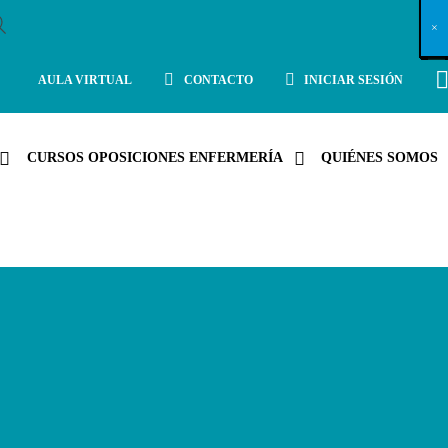
X
×
×
×
×
×
×
×
×
×
×
×
×
×
×
×
×
×
×
×
×
×
×
×
×
×
×
×
×
×
×
×
×
×
×
×
×
×
×
×
×
×
×
×
×
×
×
×
×
×
×
×
×
×
×
×
×
×
×
×
×
×
×
×
×
×
×
×
×
×
×
×
×
×
×
×
×
×
×
×
×
×
×
×
×
×
×
×
×
×
×
×
×
×
×
×
×
×
×
×
×
×
×
×
×
×
×
×
×
×
×
×
×
×
×
×
×
×
×
×
×
×
×
×
×
×
×
×
×
×
×
×
×
×
×
×
×
×
×
×
×
×
×
×
×
×
×
×
×
×
×
×
×
×
×
×
×
×
×
×
×
×
×
×
×
×
×
×
×
×
×
×
×
×
×
×
×
×
×
×
×
×
×
×
×
×
×
×
×
×
×
×
×
×
×
×
×
×
×
×
×
×
×
×
×
×
×
×
×
×
×
×
×
×
×
×
×
AULA VIRTUAL
CONTACTO
INICIAR SESIÓN
CURSOS OPOSICIONES ENFERMERÍA
QUIÉNES SOMOS