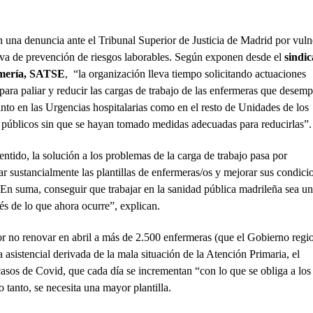
 una denuncia ante el Tribunal Superior de Justicia de Madrid por vuln
iva de prevención de riesgos laborables. Según exponen desde el
sindic
mería, SATSE
, “la organización lleva tiempo solicitando actuaciones
para paliar y reducir las cargas de trabajo de las enfermeras que desem
anto en las Urgencias hospitalarias como en el resto de Unidades de los
s públicos sin que se hayan tomado medidas adecuadas para reducirlas”.
entido, la solución a los problemas de la carga de trabajo pasa por
r sustancialmente las plantillas de enfermeras/os y mejorar sus condici
 En suma, conseguir que trabajar en la sanidad pública madrileña sea un
vés de lo que ahora ocurre”, explican.
or no renovar en abril a más de 2.500 enfermeras (que el Gobierno regi
 asistencial derivada de la mala situación de la Atención Primaria, el
asos de Covid, que cada día se incrementan “con lo que se obliga a los
o tanto, se necesita una mayor plantilla.