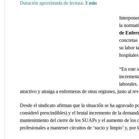
Duración aproximada de lectura:
3
min
Interponen
la normat
de Enfer
concretas 
su labor t
hospitale
“En este s
incrementa
laborales.
atractivo y atraiga a enfermeras de otras regiones, justo al re
Desde el sindicato afirman que la situación se ha agravado p
consideró prescindibles) y el brutal incremento de la demanda
mantenimiento del cierre de los SUAPs y el aumento de los c
profesionales a mantener circuitos de ‘sucio y limpio’ y, por l