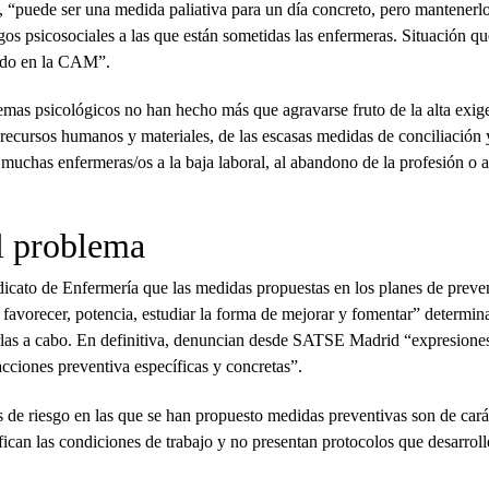
a, “puede ser una medida paliativa para un día concreto, pero mantenerl
os psicosociales a las que están sometidas las enfermeras. Situación qu
lado en la CAM”.
emas psicológicos no han hecho más que agravarse fruto de la alta exig
e recursos humanos y materiales, de las escasas medidas de conciliación 
muchas enfermeras/os a la baja laboral, al abandono de la profesión o a
el problema
dicato de Enfermería que las medidas propuestas en los planes de preve
r, favorecer, potencia, estudiar la forma de mejorar y fomentar” determin
varlas a cabo. En definitiva, denuncian desde SATSE Madrid “expresione
acciones preventiva específicas y concretas”.
 de riesgo en las que se han propuesto medidas preventivas son de cará
fican las condiciones de trabajo y no presentan protocolos que desarrol