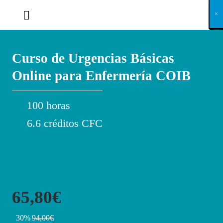
X
×
×
×
×
×
×
×
×
×
×
×
×
×
×
×
×
×
×
×
×
×
×
×
×
×
×
×
×
×
×
×
×
×
×
×
×
×
×
×
×
×
×
×
×
×
×
×
×
×
×
×
×
×
×
×
×
×
×
×
×
×
×
×
×
×
×
×
×
×
×
×
×
×
×
×
×
×
×
×
×
×
×
×
×
×
×
×
×
×
×
×
×
×
×
×
×
×
×
×
×
×
×
×
×
×
×
×
×
×
×
×
×
×
×
×
×
×
×
×
×
×
×
×
×
×
×
×
×
×
×
×
×
×
×
×
×
×
×
×
×
×
×
×
×
×
×
×
×
×
×
×
×
×
×
×
×
×
×
×
×
×
×
×
×
×
×
×
×
×
×
×
×
×
×
×
×
×
×
×
×
×
×
×
×
×
×
×
×
×
×
×
×
×
×
×
×
×
×
×
×
×
×
×
×
×
×
×
×
×
×
×
×
×
×
×
×
Curso de Urgencias Básicas
Online para Enfermería COIB
100 horas
6.6 créditos CFC
65,80€
30%
94,00€