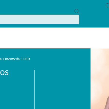
P
R
O
D
U
C
T
S
S
E
A
R
C
ara Enfermería COIB
H
cos