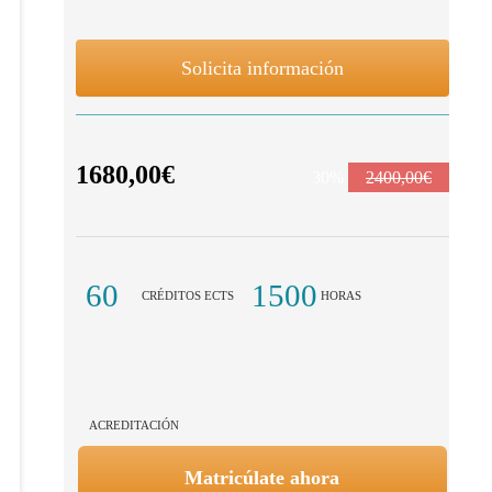
Solicita información
1680,00€
30%
2400,00€
60
1500
CRÉDITOS ECTS
HORAS
ACREDITACIÓN
Matricúlate ahora