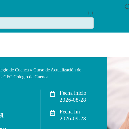
P
R
O
D
U
C
T
S
S
E
A
R
C
legio de Cuenca
» Curso de Actualización de
H
nas CFC Colegio de Cuenca
Fecha inicio
2026-08-28
a
Fecha fin
2026-09-28