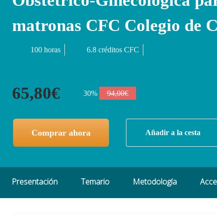
Obstétrico-Ginecológica pa
matronas CFC Colegio de 
100 horas
6.8 créditos CFC
65,80€
30%
94,00€
Comprar ahora
Añadir a la cesta
Presentación
Temario
Metodología
Acc