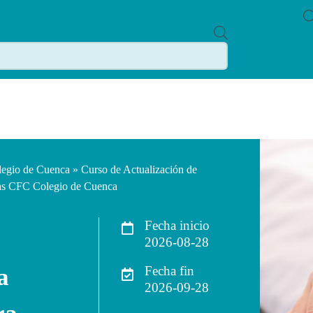
P
R
O
D
U
C
T
S
S
E
A
R
C
legio de Cuenca
» Curso de Actualización de
H
nas CFC Colegio de Cuenca
Fecha inicio
2026-08-28
a
Fecha fin
2026-09-28