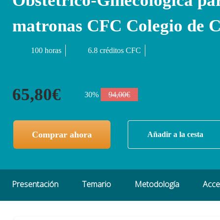
Obstétrico-Ginecológica pa
matronas CFC Colegio de 
100 horas
6.8 créditos CFC
65,80€
30%
94,00€
Comprar ahora
Añadir a la cesta
Presentación
Temario
Metodología
Acc