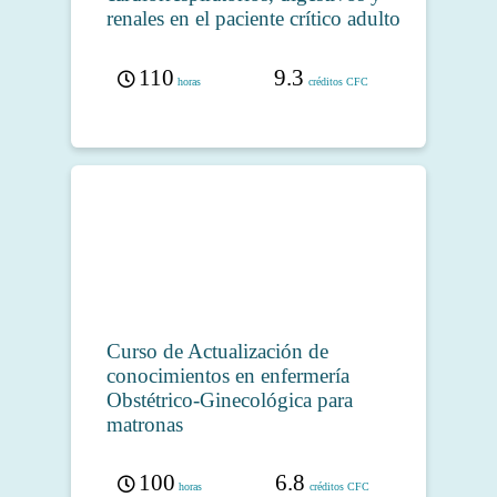
renales en el paciente crítico adulto
110
9.3
horas
créditos CFC
Curso de Actualización de
conocimientos en enfermería
Obstétrico-Ginecológica para
matronas
100
6.8
horas
créditos CFC