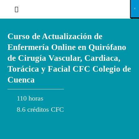
X
×
×
×
×
×
×
×
×
×
×
×
×
×
×
×
×
×
×
×
×
×
×
×
×
×
×
×
×
×
×
×
×
×
×
×
×
×
×
×
×
×
×
×
×
×
×
×
×
×
×
×
×
×
×
×
×
×
×
×
×
×
×
×
×
×
×
×
×
×
×
×
×
×
×
×
×
×
×
×
×
×
×
×
×
×
×
×
×
×
×
×
×
×
×
×
×
×
×
×
×
×
×
×
×
×
×
×
×
×
×
×
×
×
×
×
×
×
×
×
×
×
×
×
×
×
×
×
×
×
×
×
×
×
×
×
×
×
×
×
×
×
×
×
×
×
×
×
×
×
×
×
×
×
×
×
×
×
×
×
×
×
×
×
×
×
×
×
×
×
×
×
×
×
×
×
×
×
×
×
×
×
×
×
×
×
×
×
×
×
×
×
×
×
×
×
×
×
×
×
×
×
×
×
×
×
×
×
×
×
×
×
×
×
×
×
×
Curso de Actualización de
Enfermería Online en Quirófano
de Cirugía Vascular, Cardiaca,
Torácica y Facial CFC Colegio de
Cuenca
110 horas
8.6 créditos CFC