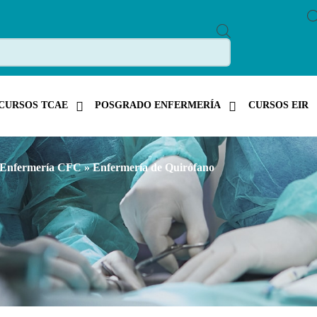
P
R
O
D
U
C
T
CURSOS TCAE
POSGRADO ENFERMERÍA
CURSOS EIR
S
S
E
A
R
C
 Enfermería CFC
» Enfermería de Quirófano
H