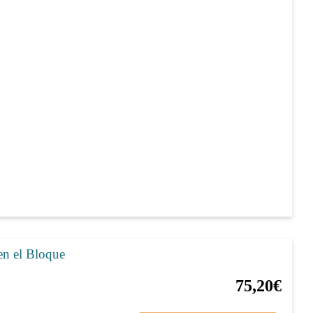
en el Bloque
20%
94,00€
75,20€