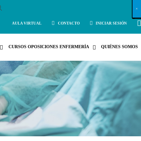
X
×
×
×
×
×
×
×
×
×
×
×
×
×
×
×
×
×
×
×
×
×
×
×
×
×
×
×
×
×
×
×
×
×
×
×
×
×
×
×
×
×
×
×
×
×
×
×
×
×
×
×
×
×
×
×
×
×
×
×
×
×
×
×
×
×
×
×
×
×
×
×
×
×
×
×
×
×
×
×
×
×
×
×
×
×
×
×
×
×
×
×
×
×
×
×
×
×
×
×
×
×
×
×
×
×
×
×
×
×
×
×
×
×
×
×
×
×
×
×
×
×
×
×
×
×
×
×
×
×
×
×
×
×
×
×
×
×
×
×
×
×
×
×
×
×
×
×
×
×
×
×
×
×
×
×
×
×
×
×
×
×
×
×
×
×
×
×
×
×
×
×
×
×
×
×
×
×
×
×
×
×
×
×
×
×
×
×
×
×
×
×
×
×
×
×
×
×
×
×
×
×
×
×
×
×
×
×
×
×
×
×
×
×
×
×
×
AULA VIRTUAL
CONTACTO
INICIAR SESIÓN
CURSOS OPOSICIONES ENFERMERÍA
QUIÉNES SOMOS