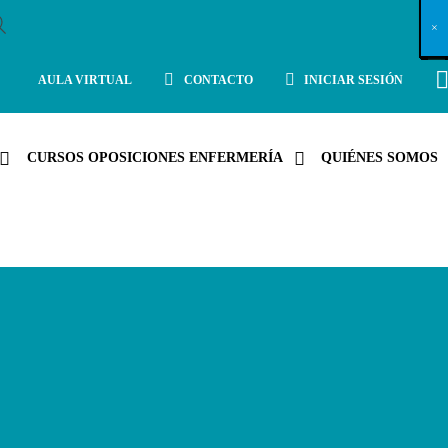
X
×
×
×
×
×
×
×
×
×
×
×
×
×
×
×
×
×
×
×
×
×
×
×
×
×
×
×
×
×
×
×
×
×
×
×
×
×
×
×
×
×
×
×
×
×
×
×
×
×
×
×
×
×
×
×
×
×
×
×
×
×
×
×
×
×
×
×
×
×
×
×
×
×
×
×
×
×
×
×
×
×
×
×
×
×
×
×
×
×
×
×
×
×
×
×
×
×
×
×
×
×
×
×
×
×
×
×
×
×
×
×
×
×
×
×
×
×
×
×
×
×
×
×
×
×
×
×
×
×
×
×
×
×
×
×
×
×
×
×
×
×
×
×
×
×
×
×
×
×
×
×
×
×
×
×
×
×
×
×
×
×
×
×
×
×
×
×
×
×
×
×
×
×
×
×
×
×
×
×
×
×
×
×
×
×
×
×
×
×
×
×
×
×
×
×
×
×
×
×
×
×
×
×
×
×
×
×
×
×
×
×
×
×
×
×
×
AULA VIRTUAL
CONTACTO
INICIAR SESIÓN
CURSOS OPOSICIONES ENFERMERÍA
QUIÉNES SOMOS