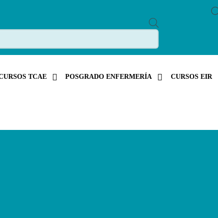
P
R
O
D
U
C
T
S
CURSOS TCAE
POSGRADO ENFERMERÍA
CURSOS EIR
S
E
A
R
C
H