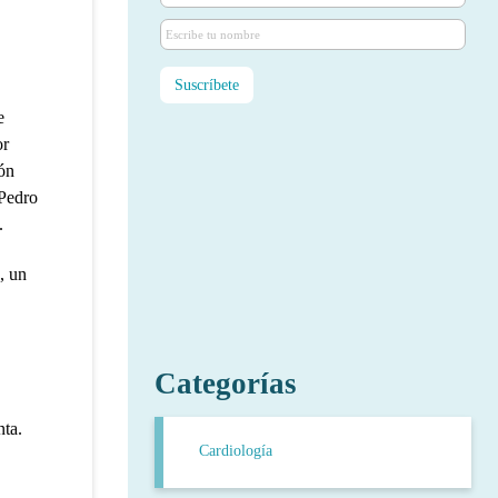
e
or
ón
 Pedro
.
, un
Categorías
nta.
Cardiología