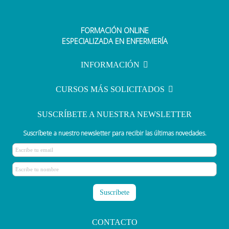
FORMACIÓN ONLINE
Enfermería del Trabajo: clave para
ESPECIALIZADA EN ENFERMERÍA
garantizar la seguridad y reducir
las bajas laborales
INFORMACIÓN
CURSOS MÁS SOLICITADOS
SUSCRÍBETE A NUESTRA NEWSLETTER
Suscríbete a nuestro newsletter para recibir las últimas novedades.
CONTACTO