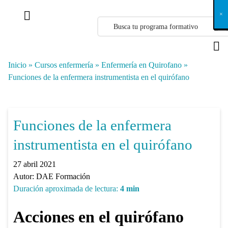
X
×
×
×
×
×
×
×
×
×
×
×
×
×
×
×
×
×
×
×
×
×
×
×
×
×
×
×
×
×
×
×
×
×
×
×
×
×
×
×
×
×
×
×
×
×
×
×
×
×
×
×
×
×
×
×
×
×
×
×
×
×
×
×
×
×
×
×
×
×
×
×
×
×
×
×
×
×
×
×
×
×
×
×
×
×
×
×
×
×
×
×
×
×
×
×
×
×
×
×
×
×
×
×
×
×
×
×
×
×
×
×
×
×
×
×
×
×
×
×
×
×
×
×
×
×
×
×
×
×
×
×
×
×
×
×
×
×
×
×
×
×
×
×
×
×
×
×
×
×
×
×
×
×
×
×
×
×
×
×
×
×
×
×
×
×
×
×
×
×
×
×
×
×
×
×
×
×
×
×
×
×
×
×
×
×
×
×
×
×
×
×
×
×
×
×
×
×
×
×
×
×
×
×
×
×
×
×
×
×
×
×
×
×
×
×
×
Inicio
»
Cursos enfermería
»
Enfermería en Quirofano
»
Funciones de la enfermera instrumentista en el quirófano
Funciones de la enfermera
instrumentista en el quirófano
27 abril 2021
Autor:
DAE Formación
Duración aproximada de lectura:
4
min
Acciones en el quirófano