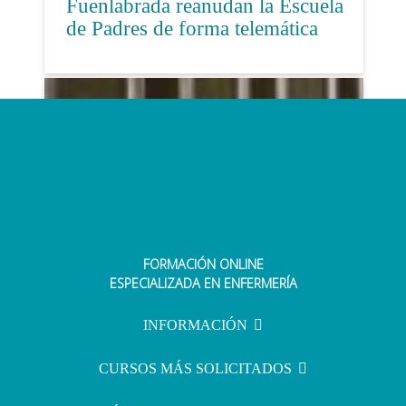
Fuenlabrada reanudan la Escuela
de Padres de forma telemática
FORMACIÓN ONLINE
Instituciones Penitenciarias se
ESPECIALIZADA EN ENFERMERÍA
compromete a modificar el
reglamento y actualizar las
INFORMACIÓN
competencias d...
CURSOS MÁS SOLICITADOS