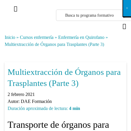
X
×
×
×
×
×
×
×
×
×
×
×
×
×
×
×
×
×
×
×
×
×
×
×
×
×
×
×
×
×
×
×
×
×
×
×
×
×
×
×
×
×
×
×
×
×
×
×
×
×
×
×
×
×
×
×
×
×
×
×
×
×
×
×
×
×
×
×
×
×
×
×
×
×
×
×
×
×
×
×
×
×
×
×
×
×
×
×
×
×
×
×
×
×
×
×
×
×
×
×
×
×
×
×
×
×
×
×
×
×
×
×
×
×
×
×
×
×
×
×
×
×
×
×
×
×
×
×
×
×
×
×
×
×
×
×
×
×
×
×
×
×
×
×
×
×
×
×
×
×
×
×
×
×
×
×
×
×
×
×
×
×
×
×
×
×
×
×
×
×
×
×
×
×
×
×
×
×
×
×
×
×
×
×
×
×
×
×
×
×
×
×
×
×
×
×
×
×
×
×
×
×
×
×
×
×
×
×
×
×
×
×
×
×
×
×
×
Inicio
»
Cursos enfermería
»
Enfermería en Quirofano
»
Multiextracción de Órganos para Trasplantes (Parte 3)
Multiextracción de Órganos para
Trasplantes (Parte 3)
2 febrero 2021
Autor:
DAE Formación
Duración aproximada de lectura:
4
min
Transporte de órganos para