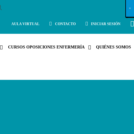
X
×
×
×
×
×
×
×
×
×
×
×
×
×
×
×
×
×
×
×
×
×
×
×
×
×
×
×
×
×
×
×
×
×
×
×
×
×
×
×
×
×
×
×
×
×
×
×
×
×
×
×
×
×
×
×
×
×
×
×
×
×
×
×
×
×
×
×
×
×
×
×
×
×
×
×
×
×
×
×
×
×
×
×
×
×
×
×
×
×
×
×
×
×
×
×
×
×
×
×
×
×
×
×
×
×
×
×
×
×
×
×
×
×
×
×
×
×
×
×
×
×
×
×
×
×
×
×
×
×
×
×
×
×
×
×
×
×
×
×
×
×
×
×
×
×
×
×
×
×
×
×
×
×
×
×
×
×
×
×
×
×
×
×
×
×
×
×
×
×
×
×
×
×
×
×
×
×
×
×
×
×
×
×
×
×
×
×
×
×
×
×
×
×
×
×
×
×
×
×
×
×
×
×
×
×
×
×
×
×
×
×
×
×
×
×
×
AULA VIRTUAL
CONTACTO
INICIAR SESIÓN
CURSOS OPOSICIONES ENFERMERÍA
QUIÉNES SOMOS