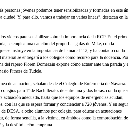
ás personas jóvenes podamos tener sensibilizadas y formadas en este á
 ciudad. Y, para ello, vamos a trabajar en varias líneas”, destacan en la
dos vídeos para sensibilizar sobre la importancia de la RCP. En el prime
aria, se emplea una canción del grupo Las gafas de Mike, con la
ue se instruye en la importancia de llamar al 112, y ha contado con la
el material se entregará a los colegios como recurso para la docencia. Por
tema del rapero Floren Domezain expone cómo actuar ante una parada y e
asio Fitness de Tudela.
nea de actuación, señalan desde el Colegio de Enfermería de Navarra. 
 colegios para 1ª de Bachillerato, de entre una y dos horas, con la que s
era actuación adecuada, hasta que los equipos de emergencias acudan;
s, con las que se espera formar y concienciar a 720 jóvenes. Y en segu
ial de DESA, a ocho alumnos por colegio, para educar en actuaciones
ar, de forma sencilla, a la víctima, en ámbitos como la comprobación de
P y la desfibrilación temprana.