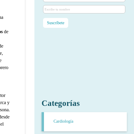
ha
os
de
de
e,
e
brero
tor
Categorías
arca y
sona.
desde
Cardiología
 el