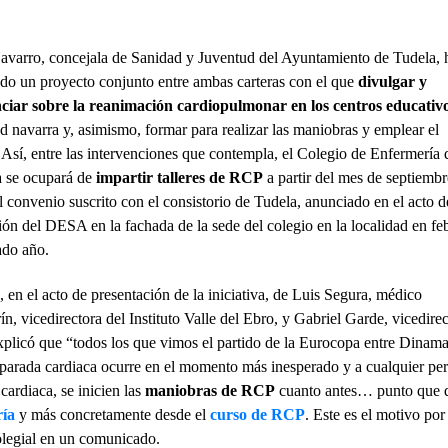
avarro, concejala de Sanidad y Juventud del Ayuntamiento de Tudela, 
do un proyecto conjunto entre ambas carteras con el que
divulgar y
ciar sobre la reanimación cardiopulmonar en los centros educativ
ad navarra y, asimismo, formar para realizar las maniobras y emplear el
sí, entre las intervenciones que contempla, el Colegio de Enfermería 
 se ocupará de
impartir talleres de RCP
a partir del mes de septiembr
l convenio suscrito con el consistorio de Tudela, anunciado en el acto d
ción del DESA en la fachada de la sede del colegio en la localidad en fe
ado año.
 en el acto de presentación de la iniciativa, de Luis Segura, médico
n, vicedirectora del Instituto Valle del Ebro, y Gabriel Garde, vicedirec
explicó que “todos los que vimos el partido de la Eurocopa entre Dinam
arada cardiaca ocurre en el momento más inesperado y a cualquier per
cardiaca, se inicien las
maniobras de RCP
cuanto antes… punto que 
ría
y más concretamente desde el
curso de RCP
. Este es el motivo por
olegial en un comunicado.