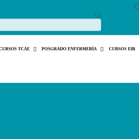
P
R
O
D
U
C
T
S
CURSOS TCAE
POSGRADO ENFERMERÍA
CURSOS EIR
S
E
A
R
C
H