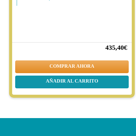
435,40€
30%
622,00€
COMPRAR AHORA
AÑADIR AL CARRITO